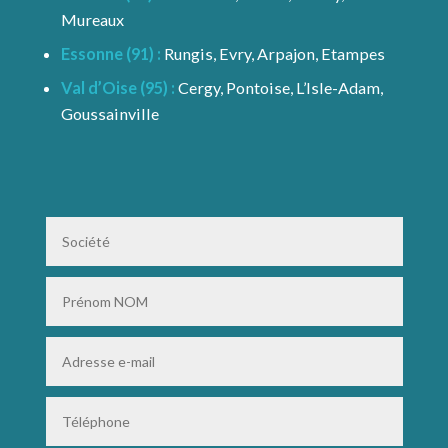
Mureaux
Essonne (91) :
Rungis, Evry, Arpajon, Etampes
Val d’Oise (95) :
Cergy, Pontoise, L’Isle-Adam,
Goussainville