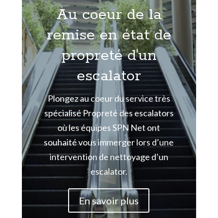
Au coeur de la
remise en état de
propreté d'un
escalator
Plongez au coeur du service très
spécialisé Propreté des escalators
où les équipes SPN Net ont
souhaité vous immerger lors d’une
intervention de nettoyage d’un
escalator.
En savoir plus