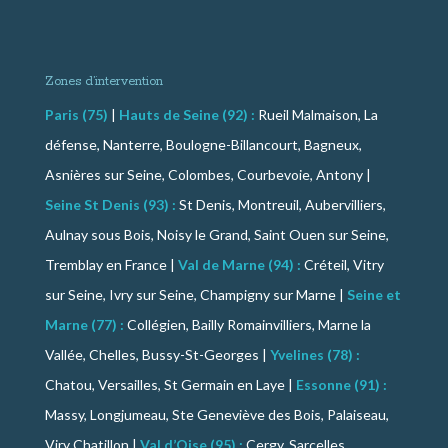
Zones d’intervention
Paris (75)
|
Hauts de Seine (92) :
Rueil Malmaison, La
défense, Nanterre, Boulogne-Billancourt, Bagneux,
Asnières sur Seine, Colombes, Courbevoie, Antony |
Seine St Denis (93) :
St Denis, Montreuil, Aubervilliers,
Aulnay sous Bois, Noisy le Grand, Saint Ouen sur Seine,
Tremblay en France |
Val de Marne (94) :
Créteil, Vitry
sur Seine, Ivry sur Seine, Champigny sur Marne |
Seine et
Marne (77) :
Collégien, Bailly Romainvilliers, Marne la
Vallée, Chelles, Bussy-St-Georges |
Yvelines (78) :
Chatou, Versailles, St Germain en Laye |
Essonne (91) :
Massy, Longjumeau, Ste Geneviève des Bois, Palaiseau,
Viry Chatillon |
Val d’Oise (95) :
Cergy, Sarcelles,