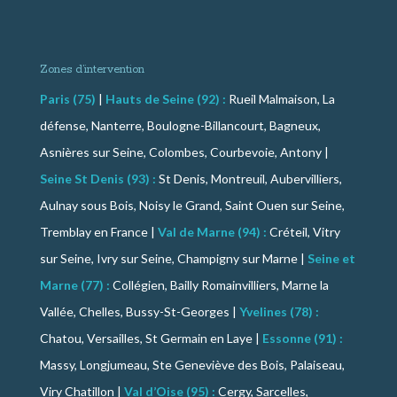
Zones d’intervention
Paris (75)
|
Hauts de Seine (92) :
Rueil Malmaison, La
défense, Nanterre, Boulogne-Billancourt, Bagneux,
Asnières sur Seine, Colombes, Courbevoie, Antony |
Seine St Denis (93) :
St Denis, Montreuil, Aubervilliers,
Aulnay sous Bois, Noisy le Grand, Saint Ouen sur Seine,
Tremblay en France |
Val de Marne (94) :
Créteil, Vitry
sur Seine, Ivry sur Seine, Champigny sur Marne |
Seine et
Marne (77) :
Collégien, Bailly Romainvilliers, Marne la
Vallée, Chelles, Bussy-St-Georges |
Yvelines (78) :
Chatou, Versailles, St Germain en Laye |
Essonne (91) :
Massy, Longjumeau, Ste Geneviève des Bois, Palaiseau,
Viry Chatillon |
Val d’Oise (95) :
Cergy, Sarcelles,