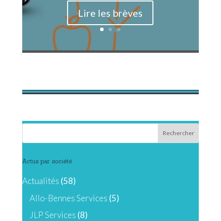
Lire les brèves
Actus par société
Actualités
(58)
Allo-Bennes Services
(5)
JLP Services
(8)